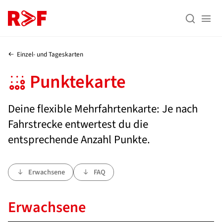
Zum Inhalt (Enter)
Zum Menü (Enter)
Zur Suche (Enter)


Einzel- und Tageskarten
Punktekarte
Deine flexible Mehrfahrtenkarte: Je nach
Fahrstrecke entwertest du die
entsprechende Anzahl Punkte.
Erwachsene
FAQ
Erwachsene