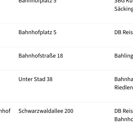
Bahnhofplatz 5
SBG Ku
Säckin
Bahnhofplatz 5
DB Rei
Bahnhofstraße 18
Bahlin
Unter Stad 38
Bahnha
Riedlen
nhof
Schwarzwaldallee 200
DB Rei
Bahnho