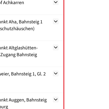
f Achkarren
nkt Aha, Bahnsteig 1
rschutzhäuschen)
nkt Altglashütten-
 Zugang Bahnsteig
ier, Bahnsteig 1, Gl. 2
unkt Auggen, Bahnsteig
iburg