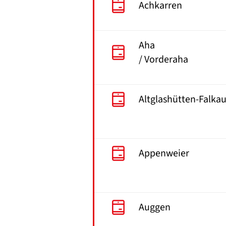
Achkarren
Aha
/ Vorderaha
Altglashütten-Falka
Appenweier
Auggen