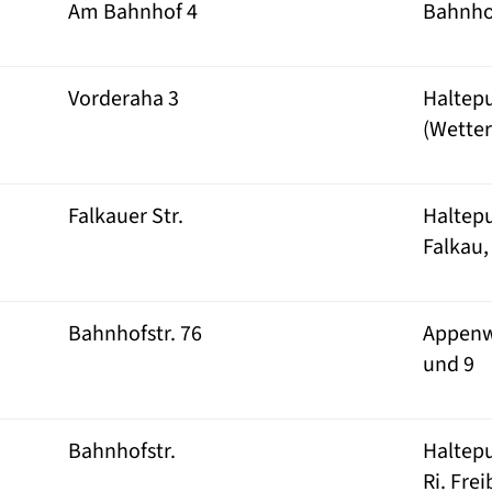
Am Bahnhof 4
Bahnho
Vorderaha 3
Haltepu
(Wette
u
Falkauer Str.
Haltepu
Falkau,
Bahnhofstr. 76
Appenwe
und 9
Bahnhofstr.
Haltep
Ri. Fre