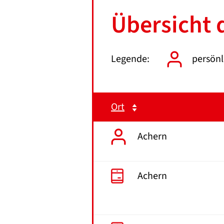
Übersicht 
Legende:
persönl
Ort
Achern
Achern