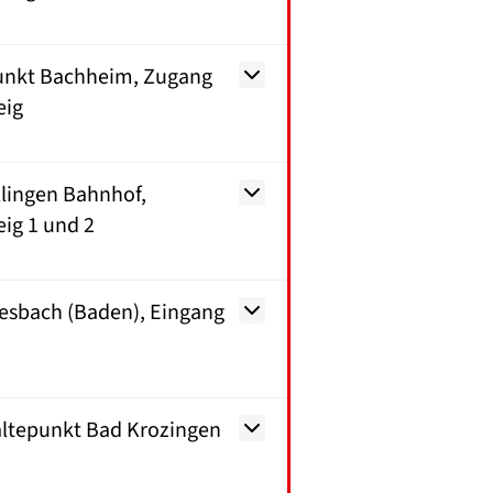
unkt Bachheim, Zugang
eig
lingen Bahnhof,
ig 1 und 2
esbach (Baden), Eingang
ltepunkt Bad Krozingen