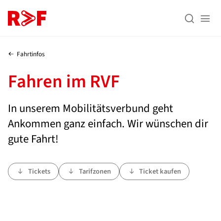
Zum Inhalt (Enter)
Zum Menü (Enter)
Zur Suche (Enter)


Fahrtinfos
Fahren im RVF
In unserem Mobilitätsverbund geht
Ankommen ganz einfach. Wir wünschen dir
gute Fahrt!
Tickets
Tarifzonen
Ticket kaufen