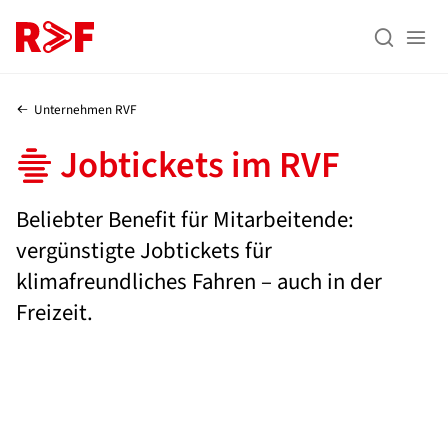
Zum Inhalt (Enter)
Zum Menü (Enter)
Zur Suche (Enter)


Unternehmen RVF
Jobtickets im RVF
Beliebter Benefit für Mitarbeitende:
vergünstigte Jobtickets für
klimafreundliches Fahren – auch in der
Freizeit.