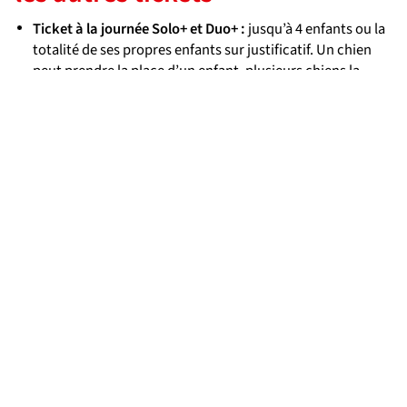
Ticket à la journée Solo+ et Duo+ :
jusqu’à 4 enfants ou la
totalité de ses propres enfants sur justificatif. Un chien
peut prendre la place d’un enfant, plusieurs chiens la
place d’autant d’enfants.
Solo+ :
5 enfants peuvent voyager ensemble
Dual 1/ 1 combi :
gratuité pour les enfants de moins de 4
ans
Dual 2/ 2 combi :
possibilité d’emmener 2 enfants de 4 à
11 ans, un chien pouvant prendre la place d’un enfant
Regio-Elsass-Ticket :
pas de compagnon possible