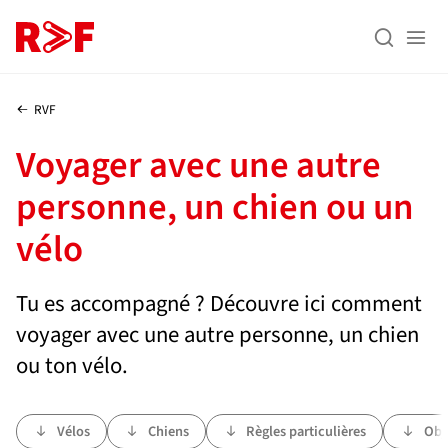
À la recherche (Entrée)
Au contenu (Entrée)
Au menu (Entrée)


RVF
Voyager avec une autre
personne, un chien ou un
vélo
Tu es accompagné ? Découvre ici comment
voyager avec une autre personne, un chien
ou ton vélo.
Vélos
Chiens
Règles particulières
Obje